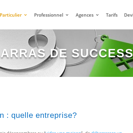
Particulier
Professionnel
Agences
Tarifs
Dev
ARRAS DE SUCCESS
 : quelle entreprise?
voir désencombrer ou “
vider une maison
”, de
débarrasser un