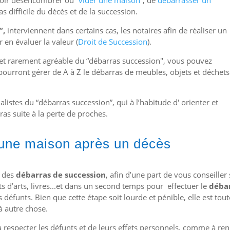
s difficile du décès et de la succession.
”,
interviennent dans certains cas, les notaires afin de réaliser un
 en évaluer la valeur (
Droit de Succession
).
et rarement agréable du “débarras succession'', vous pouvez
pourront gérer de A à Z le débarras de meubles, objets et déchet
listes du “débarras succession”, qui à l’habitude d' orienter et
ras suite à la perte de proches.
 une maison après un décès
s des
débarras de succession
, afin d’une part de vous conseiller
ts d’arts, livres...et dans un second temps pour effectuer le
déba
 défunts. Bien que cette étape soit lourde et pénible, elle est tout
à autre chose.
respecter les défunts et de leurs effets personnels, comme à re