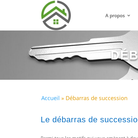
A propos
DÉB
Accueil
»
Débarras de succession
Le débarras de succession
Parmi tous les motifs qui vous amènent à de