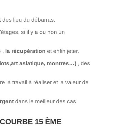
t des lieu du débarras.
’étages, si il y a ou non un
e ,
la récupération
et enfin jeter.
lots,art asiatique, montres…)
, des
a travail à réaliser et la valeur de
rgent
dans le meilleur des cas.
ECOURBE 15 ÈME