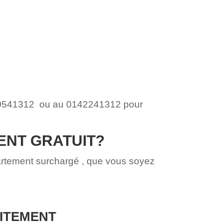
 0660541312 ou au 0142241312 pour
ENT GRATUIT?
partement surchargé , que vous soyez
UITEMENT